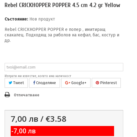
Rebel CRICKHOPPER POPPER 4.5 cm 4.2 gr Yellow
Състояние:
Нов продукт
Rebel CRICKHOPPER POPPER е попер , имитиращ
скакалец. Подходящ за риболов на кефал, бас, костур и
др.
Продуктът вече не е наличен
Изпрати ми известие, когато има наличност
Tweet
Споделяне
Google+
Pinterest
Отпечатване
7,00 лв /
€3.58
-7,00 лв